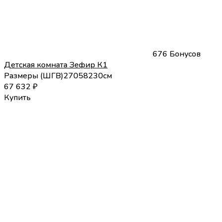
676 Бонусов
Детская комната Зефир К1
Размеры (
Ш
Г
В
)
270
58
230
см
67 632
₽
Купить