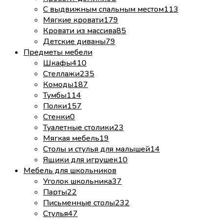
С выдвижным спальным местом
113
Мягкие кровати
179
Кровати из массива
85
Детские диваны
79
Предметы мебели
Шкафы
410
Стеллажи
235
Комоды
187
Тумбы
114
Полки
157
Стенки
0
Туалетные столики
23
Мягкая мебель
19
Столы и стулья для малышей
14
Ящики для игрушек
10
Мебель для школьников
Уголок школьника
37
Парты
22
Письменные столы
232
Стулья
47