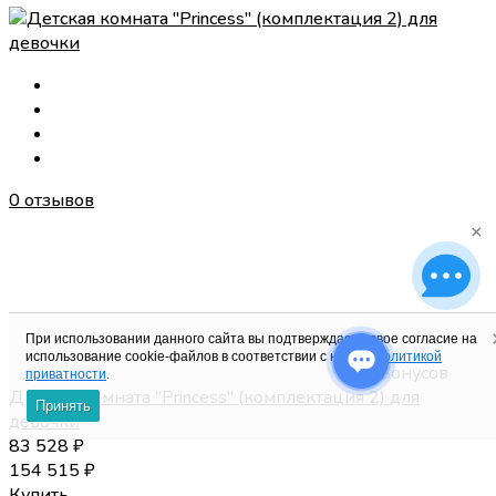
0 отзывов
×
При использовании данного сайта вы подтверждаете свое согласие на
использование cookie-файлов в соответствии с нашей
политикой
835 Бонусов
приватности
.
Детская комната "Princess" (комплектация 2) для
Принять
девочки
83 528
₽
154 515
₽
Купить