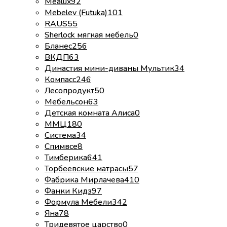
Mealux
92
Mebelev (Futuka)
101
RAUS
55
Sherlock мягкая мебель
0
Бланес
256
ВКДП
63
Династия мини-диваны Мультик
34
Компасс
246
Лесопродукт
50
Мебельсон
63
Детская комната Алиса
0
ММЦ
180
Система
34
Спимвсе
8
Тимберика
641
Торбеевские матрасы
57
Фабрика Мирлачева
410
Фанки Кидз
97
Формула Мебели
342
Яна
78
Тридевятое царство
0