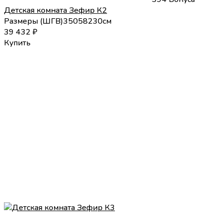
Детская комната Зефир К2
Размеры (
Ш
Г
В
)
350
58
230
см
39 432
₽
Купить