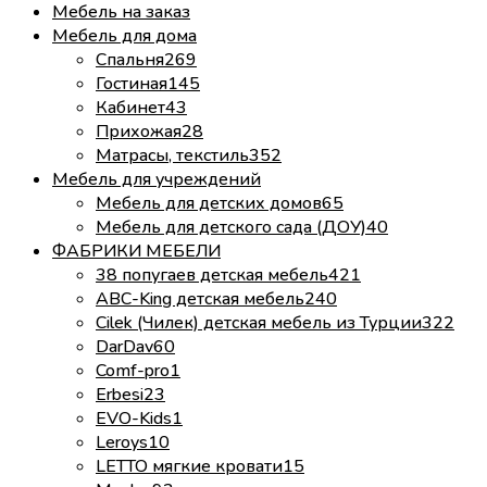
Мебель на заказ
Мебель для дома
Спальня
269
Гостиная
145
Кабинет
43
Прихожая
28
Матрасы, текстиль
352
Мебель для учреждений
Мебель для детских домов
65
Мебель для детского сада (ДОУ)
40
ФАБРИКИ МЕБЕЛИ
38 попугаев детская мебель
421
ABC-King детская мебель
240
Cilek (Чилек) детская мебель из Турции
322
DarDav
60
Comf-pro
1
Erbesi
23
EVO-Kids
1
Leroys
10
LETTO мягкие кровати
15