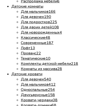
Распродажа мебели
6
Детские комнаты
Для мальчиков
166
Для девочек
190
Для подростков
225
Для двоих детей
108
Для новорожденных
4
Классические
48
Современные
187
Лофт
13
Прованс
22
Тематические
10
Комплекты детской мебели
218
Комнаты из массива
28
Детские кровати
Для девочек
540
Для мальчиков
412
Односпальные
254
Двухъярусные
158
Кровати-чердаки
38
Кровати-домики
68