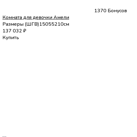
1370 Бонусов
Комната для девочки Амели
Размеры (
Ш
Г
В
)
150
55
210
см
137 032
₽
Купить