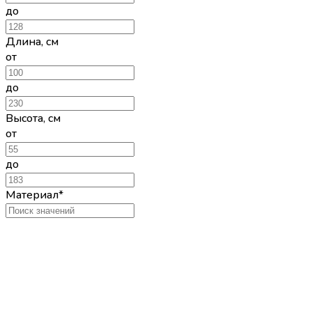
до
Длина
,
см
от
до
Высота
,
см
от
до
Материал*