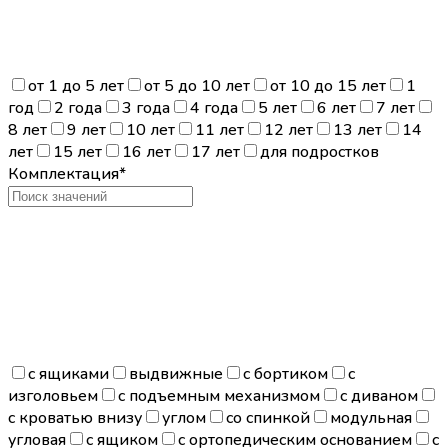
от 1 до 5 лет
от 5 до 10 лет
от 10 до 15 лет
1
год
2 года
3 года
4 года
5 лет
6 лет
7 лет
8 лет
9 лет
10 лет
11 лет
12 лет
13 лет
14
лет
15 лет
16 лет
17 лет
для подростков
Комплектация*
с ящиками
выдвижные
с бортиком
с
изголовьем
с подъемным механизмом
с диваном
с кроватью внизу
углом
со спинкой
модульная
угловая
с ящиком
с ортопедическим основанием
с