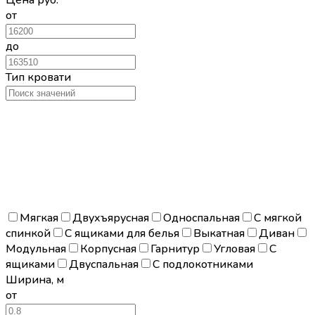
от
до
Тип кровати
Мягкая
Двухъярусная
Односпальная
С мягкой
спинкой
С ящиками для белья
Выкатная
Диван
Модульная
Корпусная
Гарнитур
Угловая
С
ящиками
Двуспальная
С подлокотниками
Ширина
,
м
от