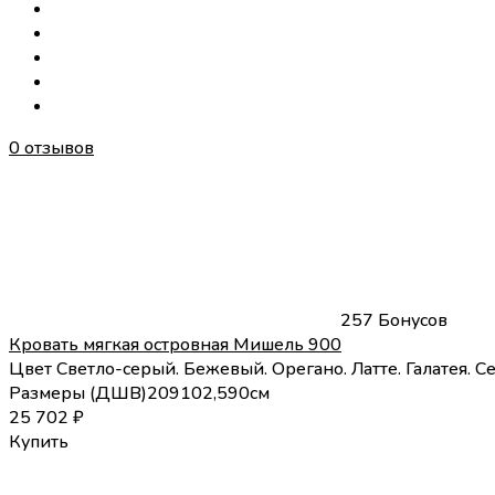
0 отзывов
257 Бонусов
Кровать мягкая островная Мишель 900
Цвет
Светло-серый.
Бежевый.
Орегано.
Латте.
Галатея.
С
Размеры (
Д
Ш
В
)
209
102,5
90
см
25 702
₽
Купить