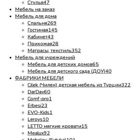
Стулья
47
Мебель на заказ
Мебель для дома
Спальня
269
Гостиная
145
Кабинет
43
Прихожая
28
Матрасы, текстиль
352
Мебель для учреждений
Мебель для детских домов
65
Мебель для детского сада (ДОУ)
40
ФАБРИКИ МЕБЕЛИ
Cilek (Чилек) детская мебель из Турции
322
DarDav
60
Comf-pro
1
Erbesi
23
EVO-Kids
1
Leroys
10
LETTO мягкие кровати
15
Mealux
92
Mebelev (Futuka)
101