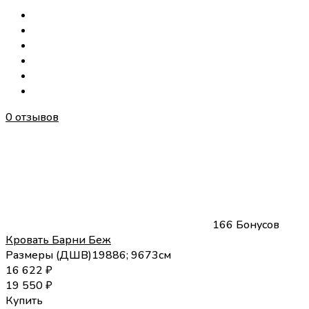
0 отзывов
166 Бонусов
Кровать Барни Беж
Размеры (
Д
Ш
В
)
198
86; 96
73
см
16 622
₽
19 550
₽
Купить