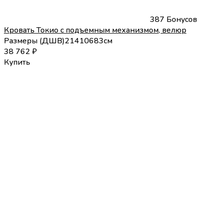
387 Бонусов
Кровать Токио с подъемным механизмом, велюр
Размеры (
Д
Ш
В
)
214
106
83
см
38 762
₽
Купить