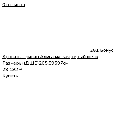
0 отзывов
281 Бонус
Кровать - диван Алиса мягкая, серый шелк
Размеры (
Д
Ш
В
)
205,5
95
97
см
28 192
₽
Купить