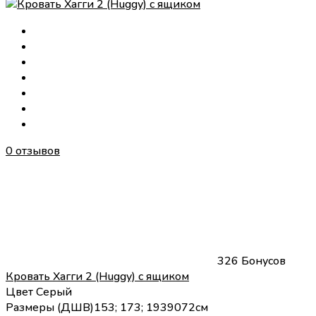
0 отзывов
326 Бонусов
Кровать Хагги 2 (Huggy) с ящиком
Цвет
Серый
Размеры (
Д
Ш
В
)
153; 173; 193
90
72
см