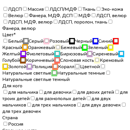
ЛДСП
Массив
ЛДСП/МДФ
Ткань
Эко-кожа
Велюр
Фанера, МДФ, ДСП
МДФ
ЛДСП, велюр
ЛДСП, МДФ, велюр
ЛДСП, поролон, ткань
Фанера, велюр
Цвет*
Белый
Серый
Розовый
Черный
Синий
Красный
Оранжевый
Бежевый
Зеленый
Желтый
Фиолетовый
Бирюзовый
Сиреневый
Голубой
Коричневый
Слоновая кость
Кремовый
Золотой
Полиция
Коралл
Цветной
Натуральные светлые
Натуральные темные
Натуральные светлые темный
Для кого
для мальчика
для девочки
для двоих детей
для
троих детей
для разнополых детей
для двух
мальчиков
для трех мальчиков
для двух девочек
для трех девочек
Страна
Россия