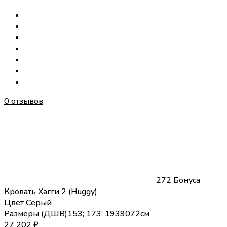
0 отзывов
272 Бонуса
Кровать Хагги 2 (Huggy)
Цвет
Серый
Размеры (
Д
Ш
В
)
153; 173; 193
90
72
см
27 202
₽