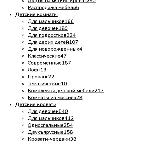
Акция на мягкие кровати
50
Распродажа мебели
6
Детские комнаты
Для мальчиков
166
Для девочек
189
Для подростков
224
Для двоих детей
107
Для новорожденных
4
Классические
47
Современные
187
Лофт
13
Прованс
22
Тематические
10
Комплекты детской мебели
217
Комнаты из массива
28
Детские кровати
Для девочек
540
Для мальчиков
412
Односпальные
254
Двухъярусные
158
Кровати-чердаки
38