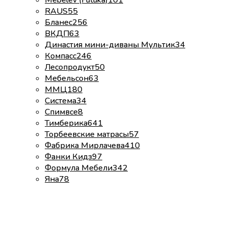
RAUS
55
Бланес
256
ВКДП
63
Династия мини-диваны Мультик
34
Компасс
246
Лесопродукт
50
Мебельсон
63
ММЦ
180
Система
34
Спимвсе
8
Тимберика
641
Торбеевские матрасы
57
Фабрика Мирлачева
410
Фанки Кидз
97
Формула Мебели
342
Яна
78