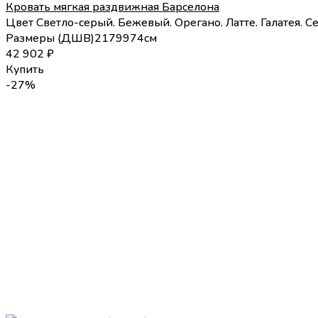
Кровать мягкая раздвижная Барселона
Цвет
Светло-серый.
Бежевый.
Орегано.
Латте.
Галатея.
С
Размеры (
Д
Ш
В
)
217
99
74
см
42 902
₽
Купить
-27%