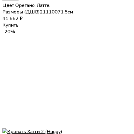
Цвет
Орегано.
Латте.
Размеры (
Д
Ш
В
)
211
100
71,5
см
41 552
₽
Купить
-20%