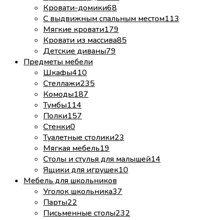
Кровати-домики
68
С выдвижным спальным местом
113
Мягкие кровати
179
Кровати из массива
85
Детские диваны
79
Предметы мебели
Шкафы
410
Стеллажи
235
Комоды
187
Тумбы
114
Полки
157
Стенки
0
Туалетные столики
23
Мягкая мебель
19
Столы и стулья для малышей
14
Ящики для игрушек
10
Мебель для школьников
Уголок школьника
37
Парты
22
Письменные столы
232