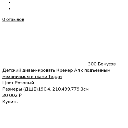
0 отзывов
300 Бонусов
Детский диван-кровать Крекер Ап с подъемным
механизмом в ткани Тедди
Цвет
Розовый
Размеры (
Д
Ш
В
)
190,4, 210,4
99,7
79,3
см
30 002
₽
Купить