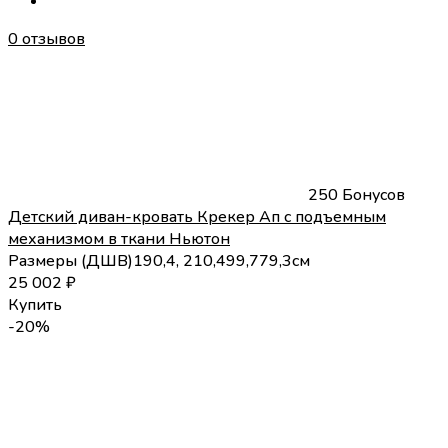
0 отзывов
250 Бонусов
Детский диван-кровать Крекер Ап с подъемным
механизмом в ткани Ньютон
Размеры (
Д
Ш
В
)
190,4, 210,4
99,7
79,3
см
25 002
₽
Купить
-20%