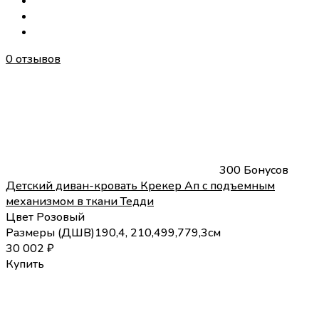
0 отзывов
300 Бонусов
Детский диван-кровать Крекер Ап с подъемным
механизмом в ткани Тедди
Цвет
Розовый
Размеры (
Д
Ш
В
)
190,4, 210,4
99,7
79,3
см
30 002
₽
Купить