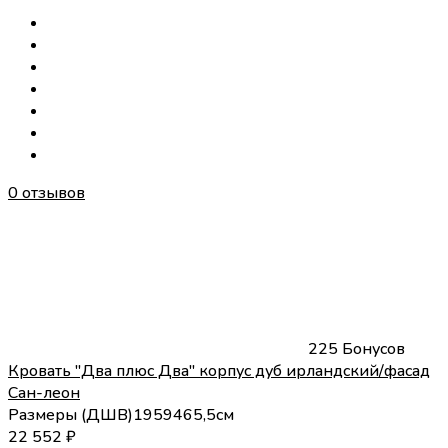
0 отзывов
225 Бонусов
Кровать "Два плюс Два" корпус дуб ирландский/фасад
Сан-леон
Размеры (
Д
Ш
В
)
195
94
65,5
см
22 552
₽