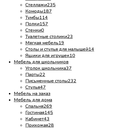
Стеллажи
235
Комоды
187
Тумбы
114
Полки
157
Стенки
0
Туалетные столики
23
Мягкая мебель
19
Столы и стулья для малышей
14
Ящики для игрушек
10
Мебель для школьников
Уголок школьника
37
Парты
22
Письменные столы
232
Стулья
47
Мебель на заказ
Мебель для дома
Спальня
269
Гостиная
145
Кабинет
43
Прихожая
28