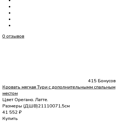
0 отзывов
415 Бонусов
Кровать мягкая Тури с дополнительнымм спальным
местом
Цвет
Орегано.
Латте.
Размеры (
Д
Ш
В
)
211
100
71,5
см
41 552
₽
Купить