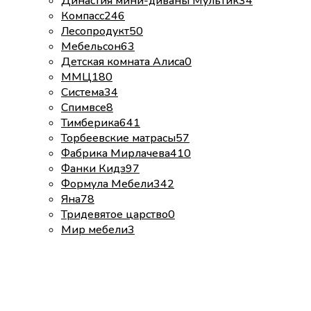
Династия мини-диваны Мультик
34
Компасс
246
Лесопродукт
50
Мебельсон
63
Детская комната Алиса
0
ММЦ
180
Система
34
Спимвсе
8
Тимберика
641
Торбеевские матрасы
57
Фабрика Мирлачева
410
Фанки Кидз
97
Формула Мебели
342
Яна
78
Тридевятое царство
0
Мир мебели
3