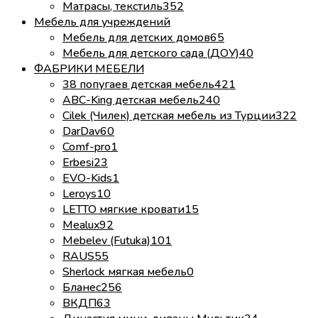
Матрасы, текстиль
352
Мебель для учреждений
Мебель для детских домов
65
Мебель для детского сада (ДОУ)
40
ФАБРИКИ МЕБЕЛИ
38 попугаев детская мебель
421
ABC-King детская мебель
240
Cilek (Чилек) детская мебель из Турции
322
DarDav
60
Comf-pro
1
Erbesi
23
EVO-Kids
1
Leroys
10
LETTO мягкие кровати
15
Mealux
92
Mebelev (Futuka)
101
RAUS
55
Sherlock мягкая мебель
0
Бланес
256
ВКДП
63