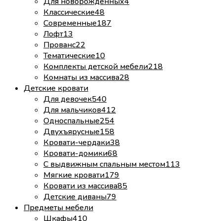
Для новорожденных
4
Классические
48
Современные
187
Лофт
13
Прованс
22
Тематические
10
Комплекты детской мебели
218
Комнаты из массива
28
Детские кровати
Для девочек
540
Для мальчиков
412
Односпальные
254
Двухъярусные
158
Кровати-чердаки
38
Кровати-домики
68
С выдвижным спальным местом
113
Мягкие кровати
179
Кровати из массива
85
Детские диваны
79
Предметы мебели
Шкафы
410