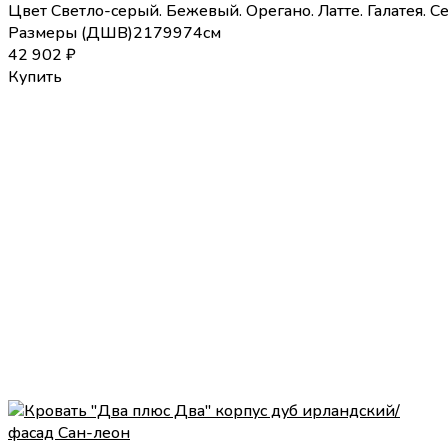
Цвет
Светло-серый.
Бежевый.
Орегано.
Латте.
Галатея.
С
Размеры (
Д
Ш
В
)
217
99
74
см
42 902
₽
Купить