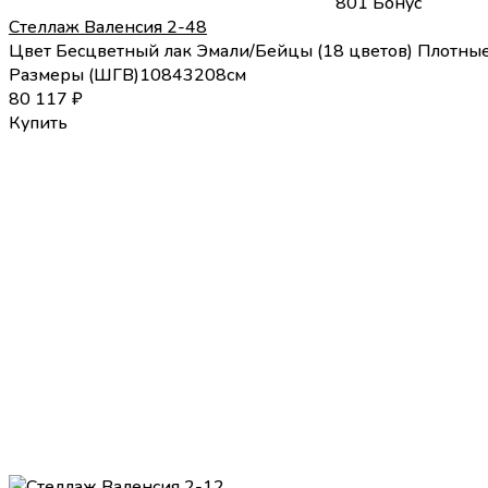
801 Бонус
Стеллаж Валенсия 2-48
Цвет
Бесцветный лак
Эмали/Бейцы (18 цветов)
Плотные
Размеры (
Ш
Г
В
)
108
43
208
см
80 117
₽
Купить