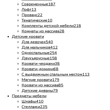
Современные
187
Лофт
13
Прованс
22
Тематические
10
Комплекты детской мебели
218
Комнаты из массива
28
Детские кровати
Для девочек
540
Для мальчиков
412
Односпальные
254
Двухъярусные
158
Кровати-чердаки
38
Кровати-домики
68
С выдвижным спальным местом
113
Мягкие кровати
179
Кровати из массива
85
Детские диваны
79
Предметы мебели
Шкафы
410
Стеллажи
235