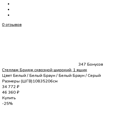
0 отзывов
347 Бонусов
Стеллаж Бридж сквозной широкий, 1 ящик
Цвет
Белый / Белый
Браун / Белый
Браун / Серый
Размеры (
Ш
Г
В
)
108
35
206
см
34 772
₽
46 360
₽
Купить
-25%