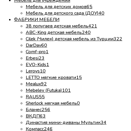
Мебель для учреждений
Мебель для детских домов
65
Мебель для детского сада (ДОУ)
40
ФАБРИКИ МЕБЕЛИ
38 попугаев детская мебель
421
ABC-King детская мебель
240
Cilek (Чилек) детская мебель из Турции
322
DarDav
60
Comf-pro
1
Erbesi
23
EVO-Kids
1
Leroys
10
LETTO мягкие кровати
15
Mealux
92
Mebelev (Futuka)
101
RAUS
55
Sherlock мягкая мебель
0
Бланес
256
ВКДП
63
Династия мини-диваны Мультик
34
Компасс
246