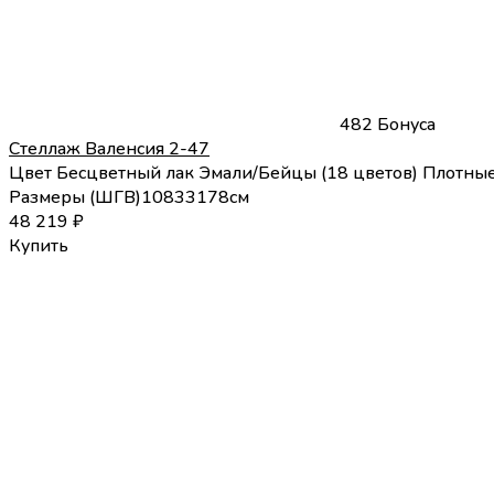
482 Бонуса
Стеллаж Валенсия 2-47
Цвет
Бесцветный лак
Эмали/Бейцы (18 цветов)
Плотные
Размеры (
Ш
Г
В
)
108
33
178
см
48 219
₽
Купить