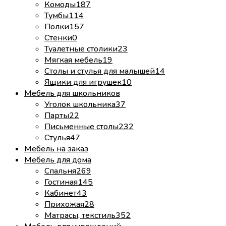
Комоды
187
Тумбы
114
Полки
157
Стенки
0
Туалетные столики
23
Мягкая мебель
19
Столы и стулья для малышей
14
Ящики для игрушек
10
Мебель для школьников
Уголок школьника
37
Парты
22
Письменные столы
232
Стулья
47
Мебель на заказ
Мебель для дома
Спальня
269
Гостиная
145
Кабинет
43
Прихожая
28
Матрасы, текстиль
352