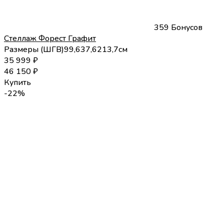
359 Бонусов
Стеллаж Форест Графит
Размеры (
Ш
Г
В
)
99,6
37,6
213,7
см
35 999
₽
46 150
₽
Купить
-22%