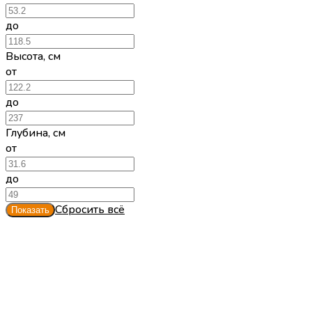
до
Высота
,
см
от
до
Глубина
,
см
от
до
Сбросить всё