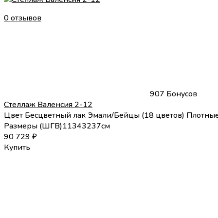
0 отзывов
907 Бонусов
Стеллаж Валенсия 2-12
Цвет
Бесцветный лак
Эмали/Бейцы (18 цветов)
Плотные
Размеры (
Ш
Г
В
)
113
43
237
см
90 729
₽
Купить