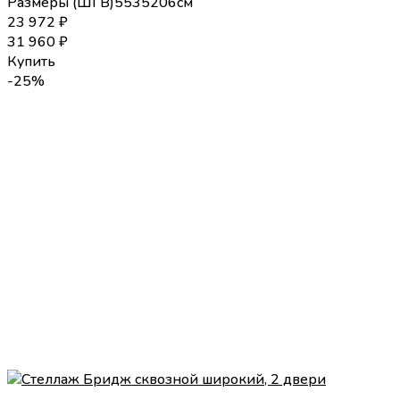
Размеры (
Ш
Г
В
)
55
35
206
см
23 972
₽
31 960
₽
Купить
-25%