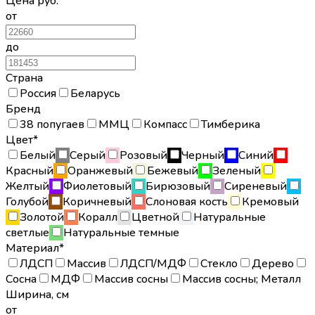
Цена
руб.
от
до
Страна
Россия
Беларусь
Бренд
38 попугаев
ММЦ
Компасс
Тимберика
Цвет*
Белый
Серый
Розовый
Черный
Синий
Красный
Оранжевый
Бежевый
Зеленый
Желтый
Фиолетовый
Бирюзовый
Сиреневый
Голубой
Коричневый
Слоновая кость
Кремовый
Золотой
Коралл
Цветной
Натуральные
светлые
Натуральные темные
Материал*
ЛДСП
Массив
ЛДСП/МДФ
Стекло
Дерево
Сосна
МДФ
Массив сосны
Массив сосны; Металл
Ширина
,
см
от