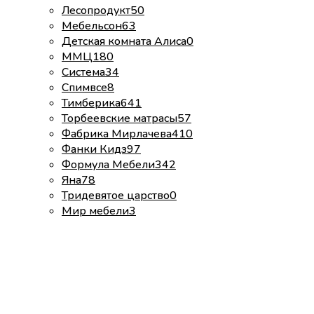
Лесопродукт
50
Мебельсон
63
Детская комната Алиса
0
ММЦ
180
Система
34
Спимвсе
8
Тимберика
641
Торбеевские матрасы
57
Фабрика Мирлачева
410
Фанки Кидз
97
Формула Мебели
342
Яна
78
Тридевятое царство
0
Мир мебели
3