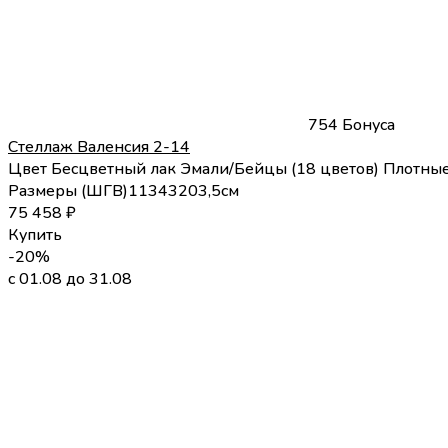
754 Бонуса
Стеллаж Валенсия 2-14
Цвет
Бесцветный лак
Эмали/Бейцы (18 цветов)
Плотные
Размеры (
Ш
Г
В
)
113
43
203,5
см
75 458
₽
Купить
-20%
с 01.08 до 31.08