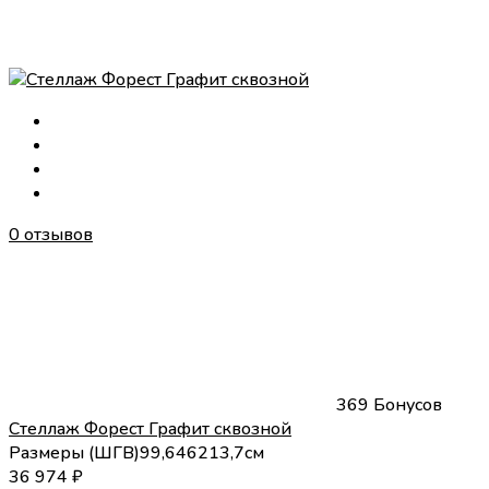
0 отзывов
369 Бонусов
Стеллаж Форест Графит сквозной
Размеры (
Ш
Г
В
)
99,6
46
213,7
см
36 974
₽