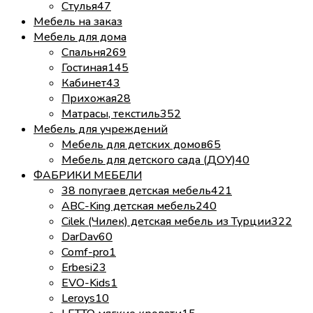
Стулья
47
Мебель на заказ
Мебель для дома
Спальня
269
Гостиная
145
Кабинет
43
Прихожая
28
Матрасы, текстиль
352
Мебель для учреждений
Мебель для детских домов
65
Мебель для детского сада (ДОУ)
40
ФАБРИКИ МЕБЕЛИ
38 попугаев детская мебель
421
ABC-King детская мебель
240
Cilek (Чилек) детская мебель из Турции
322
DarDav
60
Comf-pro
1
Erbesi
23
EVO-Kids
1
Leroys
10