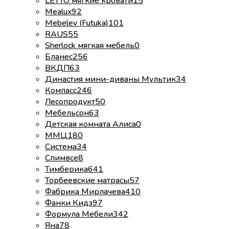
LETTO мягкие кровати
15
Mealux
92
Mebelev (Futuka)
101
RAUS
55
Sherlock мягкая мебель
0
Бланес
256
ВКДП
63
Династия мини-диваны Мультик
34
Компасс
246
Лесопродукт
50
Мебельсон
63
Детская комната Алиса
0
ММЦ
180
Система
34
Спимвсе
8
Тимберика
641
Торбеевские матрасы
57
Фабрика Мирлачева
410
Фанки Кидз
97
Формула Мебели
342
Яна
78