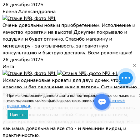
26 декабря 2025
Елена Александровна
Очень довольны новым приобретением. Исполнение и
качество кроватки на высоте! Докупим покрывало и
подушки и будет отлично. Спасибо магазину и
менеджеру - за отзывчивость, за грамотную
консультацию и быструю доставку. Всем рекомендую!
26 декабря 2025
×
Инга
+1
Искали одинаковые кровати для двух дочек, чтобы и
красиво, и без ощущения «как в лагере». Сити идеально
подошли: выглядят легко, комната с ними не
При использовании данного сайта вы подтверждаете свое согласие на
перегружена, у каждой девочки своё уютное место.
использование cookie-файлов в соответствии с нашей
политикой
приватности
.
Дочки сразу распределили, в каком ящике что хранить
- порядок появился сам собой. Спят с удовольствием,
Принять
утром кровати легко приводятся в аккуратный вид. Я -
как мама, довольна на все сто - и внешним видом, и
практичностью.