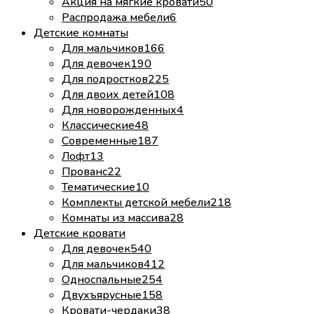
Акция на мягкие кровати
50
Распродажа мебели
6
Детские комнаты
Для мальчиков
166
Для девочек
190
Для подростков
225
Для двоих детей
108
Для новорожденных
4
Классические
48
Современные
187
Лофт
13
Прованс
22
Тематические
10
Комплекты детской мебели
218
Комнаты из массива
28
Детские кровати
Для девочек
540
Для мальчиков
412
Односпальные
254
Двухъярусные
158
Кровати-чердаки
38