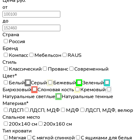
Цена
руб.
от
до
Страна
Россия
Бренд
Компасс
Мебельсон
RAUS
Стиль
Классический
Прованс
Современный
Цвет*
Белый
Серый
Бежевый
Зеленый
Бирюзовый
Слоновая кость
Кремовый
Натуральные светлые
Натуральные темные
Материал*
ЛДСП
ЛДСП, МДФ
МДФ
ЛДСП, МДФ, велюр
Спальное место
200х140 см
200х160 см
Тип кровати
Мягкая
С мягкой спинкой
С ящиками для белья