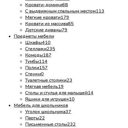
Кровати-домики
68
С выдвижным спальным местом
113
Мягкие кровати
179
Кровати из массива
85
Детские диваны
79
Предметы мебели
Шкафы
410
Стеллажи
235
Комоды
187
Тумбы
114
Полки
157
Стенки
0
Туалетные столики
23
Мягкая мебель
19
Столы и стулья для малышей
14
Ящики для игрушек
10
Мебель для школьников
Уголок школьника
37
Парты
22
Письменные столы
232