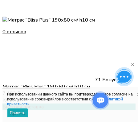
0 отзывов
×
71 Бонус
Матрас "Bliss Plus" 190х80 см/ h10 см
7 182
₽
При использовании данного сайта вы подтверждаете свое согласие на
Купить
использование cookie-файлов в соответствии с нашей
политикой
приватности
.
Быстрая доставка
Принять