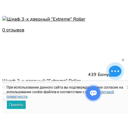
0 отзывов
×
439 Бонусов
Шкаф 3-х дверный "Extreme" Roller
43 940
₽
При использовании данного сайта вы подтверждаете свое согласие на
использование cookie-файлов в соответствии с нашей
политикой
46 250
₽
приватности
.
Купить
Принять