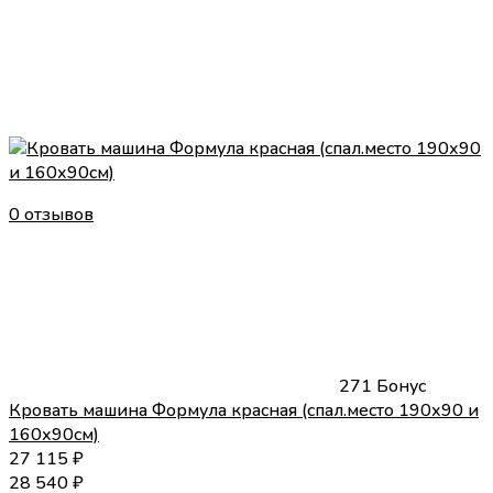
0 отзывов
271 Бонус
Кровать машина Формула красная (спал.место 190х90 и
160х90см)
27 115
₽
28 540
₽