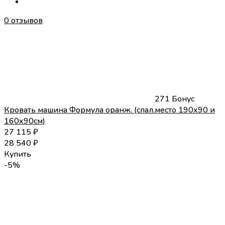
0 отзывов
271 Бонус
Кровать машина Формула оранж. (спал.место 190х90 и
160х90см)
27 115
₽
28 540
₽
Купить
-5%