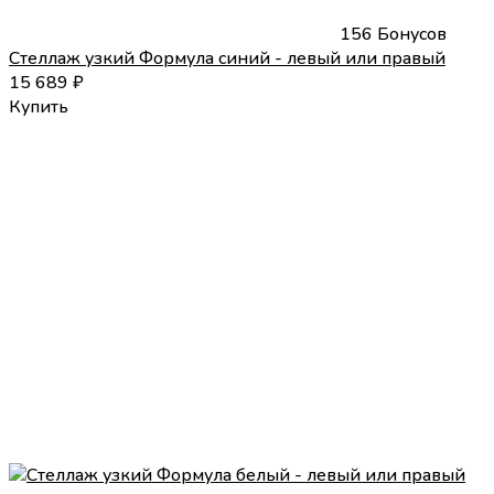
156 Бонусов
Стеллаж узкий Формула синий - левый или правый
15 689
₽
Купить