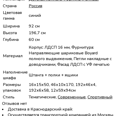
Страна
Россия
Цветовая
синий
гамма
Ширина
92 см
Высота
196,7 см
Глубина
60 см
Корпус: ЛДСП 16 мм, Фурнитура:
Направляющие шариковые Boyard
Материал
полного выдвижения, Петли накладные с
доводчиками, Фасад ЛДСП с УФ печатью
Наполнение
Штанга + полки + ящики
шкафа
Размеры
16х15х50, 46х10х170, 192х46х4,
упаковок
192х6х58, 12х59х94см
Стиль
Тематические,
Современные
,
Спортивный
Отзывов нет
Доставка в Краснодарский край:
Осуществляется транспортной компанией из Москвы.