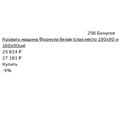
258 Бонусов
Кровать машина Формула белая (спал.место 190х90 и
160х90см)
25 824
₽
27 181
₽
Купить
-5%