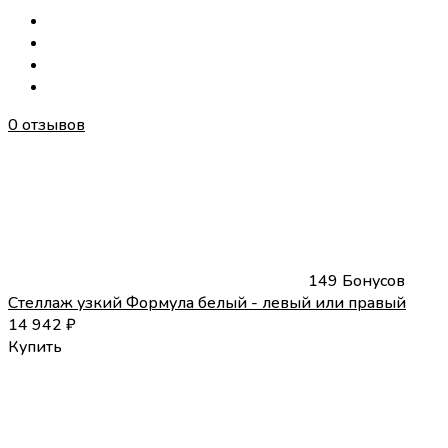
0 отзывов
149 Бонусов
Стеллаж узкий Формула белый - левый или правый
14 942
₽
Купить