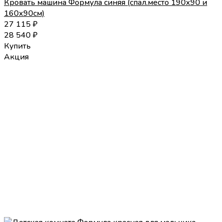
Кровать машина Формула синяя (спал.место 190х90 и
160х90см)
27 115
₽
28 540
₽
Купить
Акция