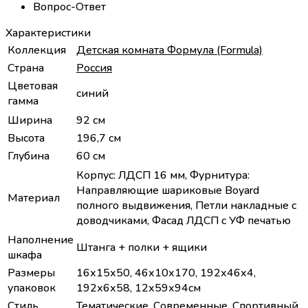
Вопрос-Ответ
Характеристики
Коллекция
Детская комната Формула (Formula)
Страна
Россия
Цветовая
синий
гамма
Ширина
92 см
Высота
196,7 см
Глубина
60 см
Корпус: ЛДСП 16 мм, Фурнитура:
Направляющие шариковые Boyard
Материал
полного выдвижения, Петли накладные с
доводчиками, Фасад ЛДСП с УФ печатью
Наполнение
Штанга + полки + ящики
шкафа
Размеры
16х15х50, 46х10х170, 192х46х4,
упаковок
192х6х58, 12х59х94см
Стиль
Тематические,
Современные
,
Спортивный