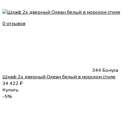
0 отзывов
344 Бонуса
Шкаф 2х дверный Океан белый в морском стиле
34 422
₽
Купить
-5%