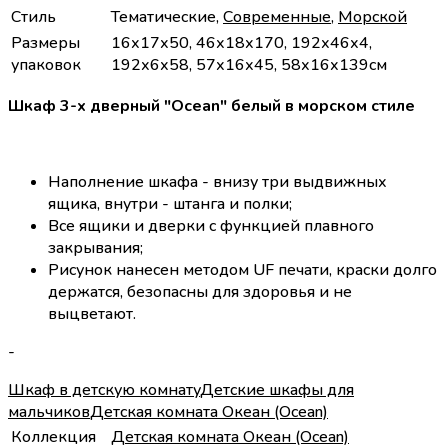
Стиль
Тематические,
Современные
,
Морской
Размеры
16х17х50, 46х18х170, 192х46х4,
упаковок
192х6х58, 57х16х45, 58х16х139см
Шкаф 3-х дверный "Ocean" белый в морском стиле
Наполнение шкафа - внизу три выдвижных
ящика, внутри - штанга и полки;
Все ящики и дверки с функцией плавного
закрывания;
Рисунок нанесен методом UF печати, краски долго
держатся, безопасны для здоровья и не
выцветают.
-
Шкаф в детскую комнату
Детские шкафы для
мальчиков
Детская комната Океан (Ocean)
Коллекция
Детская комната Океан (Ocean)