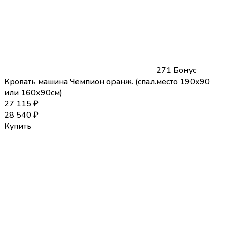
271 Бонус
Кровать машина Чемпион оранж. (спал.место 190х90
или 160х90см)
27 115
₽
28 540
₽
Купить