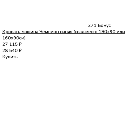
271 Бонус
Кровать машина Чемпион синяя (спал.место 190х90 или
160х90см)
27 115
₽
28 540
₽
Купить