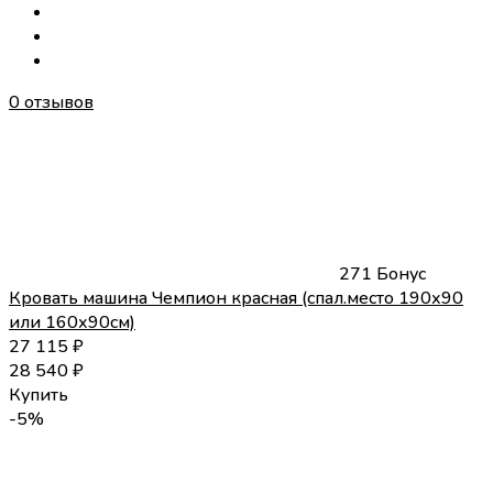
0 отзывов
271 Бонус
Кровать машина Чемпион красная (спал.место 190х90
или 160х90см)
27 115
₽
28 540
₽
Купить
-5%