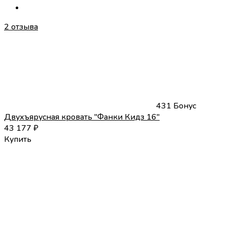
2 отзыва
431 Бонус
Двухъярусная кровать "Фанки Кидз 16"
43 177
₽
Купить