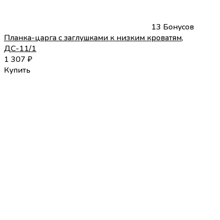
13 Бонусов
Планка-царга с заглушками к низким кроватям,
ДС-11/1
1 307
₽
Купить